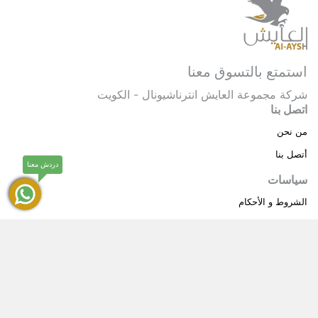
استمتع بالتسوق معنا
شركة مجموعة العايش انترناشيونال - الكويت
اتصل بنا
من نحن
أتصل بنا
دردش معنا
سياسات
الشروط و الأحكام
سياسة خاصة
حقوق النشر © 2025 مجموعة العايش انترناشيونال . كل
®
الحقوق محفوظة.
العايش