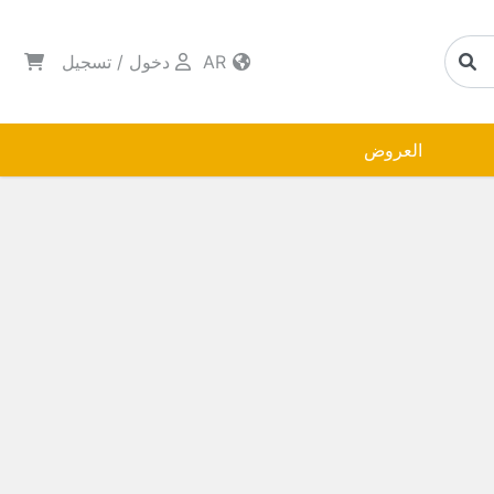
AR
دخول
/
تسجيل
العروض