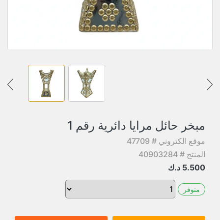
مبخر حائل مرايا دائرية رقم 1
موقع الكتروني # 47709
المنتج # 40903284
5.500
د.ك
متوفر