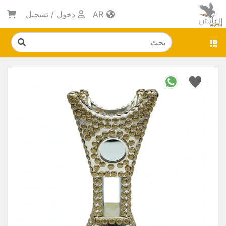
AR
دخول
/
تسجيل