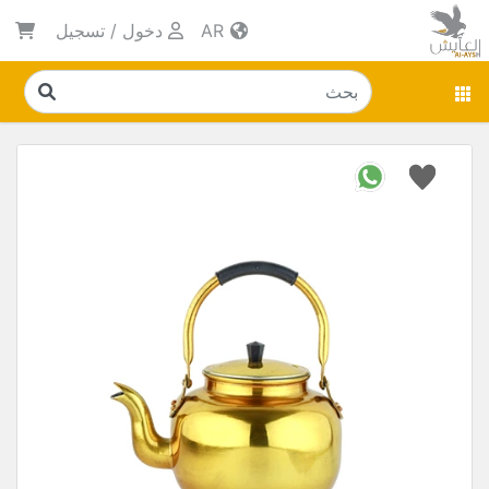
AR
دخول
/
تسجيل