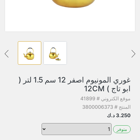
غوري المونيوم اصفر 12 سم 1.5 لتر (
ابو تاج ) 12CM
موقع الكتروني # 41899
المنتج # 3800006373
3.250
د.ك
متوفر