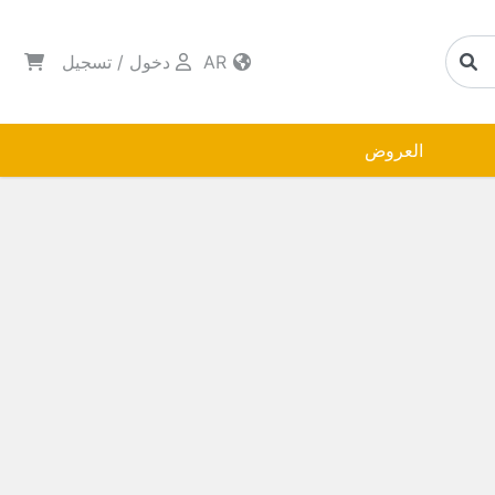
AR
دخول
/
تسجيل
العروض