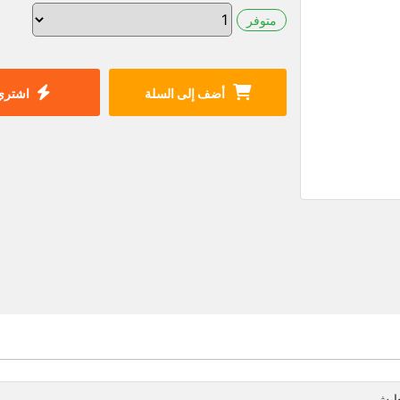
متوفر
أضف إلى السلة
اشتري 
عايش