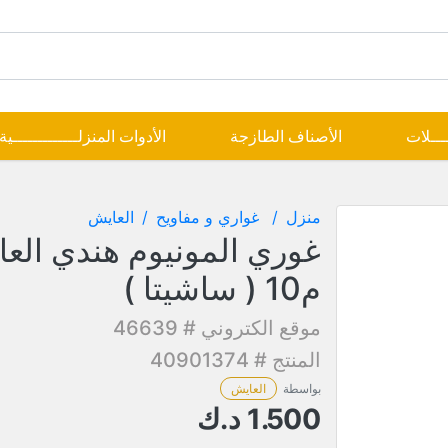
ــــلات
الأصناف الطازجة
الأدوات المنزلـــــــــــــية
منزل
غواري و مفاويح
العايش
غوري المونيوم هندي الع
م10 ( ساشيتا )
موقع الكتروني # 46639
المنتج # 40901374
بواسطة
العايش
1.500
د.ك