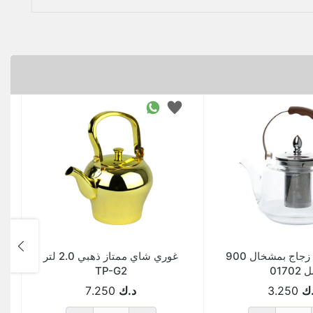
غوري شاي زجاج بمشخال 900
غوري شاي ممتاز ذهبي 2.0 لتر
 01702
TP-G2
ك
3.250
د.ك
7.250