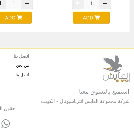
ADD
ADD
اتصل بنا
من نحن
أتصل بنا
استمتع بالتسوق معنا
شركة مجموعة العايش انترناشيونال - الكويت
حقوق النشر © 2025 مجموعة العايش 