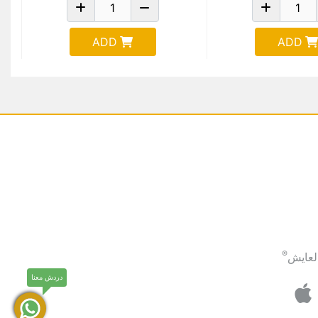
ADD
ADD
®
لعايش
دردش معنا