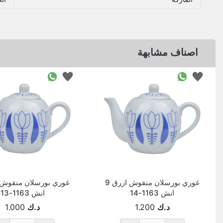
اصناف مشابهة
غوري بورسلان منقوش ازرق 9
انش 1163-14
انش 1163-13
د.ك
1.200
د.ك
1.000