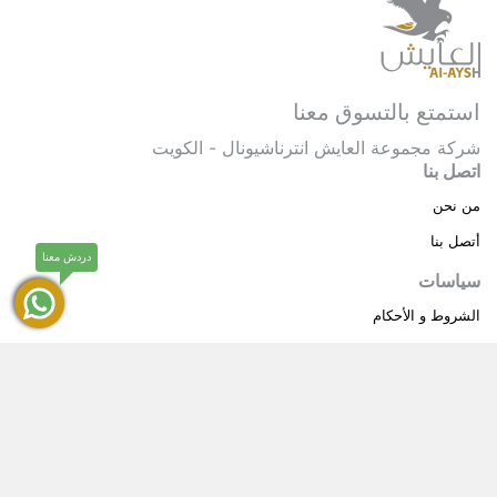
استمتع بالتسوق معنا
شركة مجموعة العايش انترناشيونال - الكويت
اتصل بنا
من نحن
أتصل بنا
دردش معنا
سياسات
الشروط و الأحكام
سياسة خاصة
حقوق النشر © 2025 مجموعة العايش انترناشيونال . كل
®
الحقوق محفوظة.
العايش