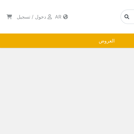
AR
دخول
/
تسجيل
العروض