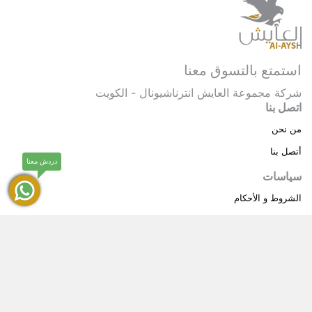
استمتع بالتسوق معنا
شركة مجموعة العايش انترناشيونال - الكويت
اتصل بنا
من نحن
أتصل بنا
دردش معنا
سياسات
الشروط و الأحكام
سياسة خاصة
حقوق النشر © 2025 مجموعة العايش انترناشيونال . كل
®
الحقوق محفوظة.
العايش