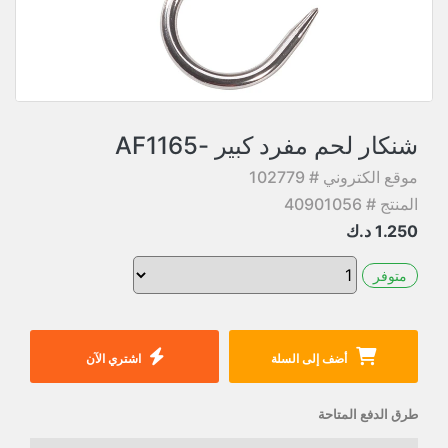
شنكار لحم مفرد كبير -AF1165
موقع الكتروني # 102779
المنتج # 40901056
1.250
د.ك
متوفر
أضف إلى السلة
اشتري الآن
طرق الدفع المتاحة