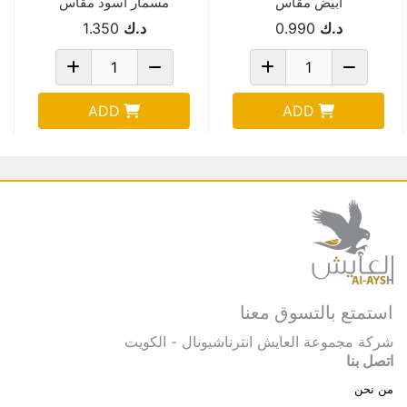
ابيض مقاس
مسمار اسود مقاس
1.0*23*37 سم 8843
10سم Af-22-59
د.ك
0.990
د.ك
1.350
ADD
ADD
استمتع بالتسوق معنا
شركة مجموعة العايش انترناشيونال - الكويت
اتصل بنا
من نحن