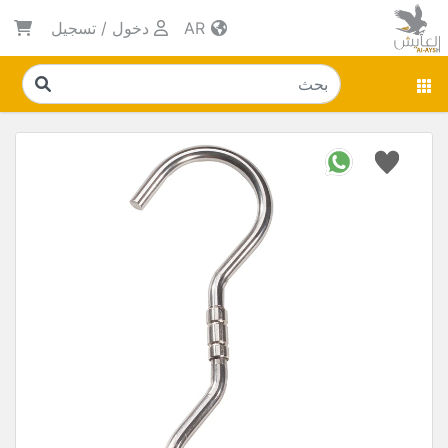
AR
دخول
/
تسجيل