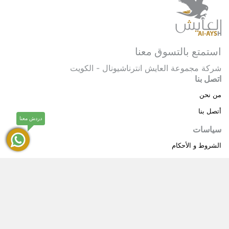
استمتع بالتسوق معنا
شركة مجموعة العايش انترناشيونال - الكويت
اتصل بنا
من نحن
أتصل بنا
دردش معنا
سياسات
الشروط و الأحكام
سياسة خاصة
حقوق النشر © 2025 مجموعة العايش انترناشيونال . كل
®
الحقوق محفوظة.
العايش