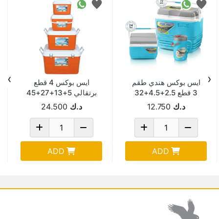
›
‹
ايس بوكس هندي طقم
ايس بوكس 4 قطع
3 قطع 2.5+4.5+32
برتقالي 5+13+27+45
لتر 7005-TPX
لتر 801
د.ك
12.750
د.ك
24.500
ADD
ADD