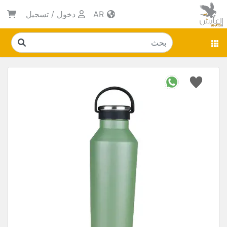
AR
دخول
/
تسجيل