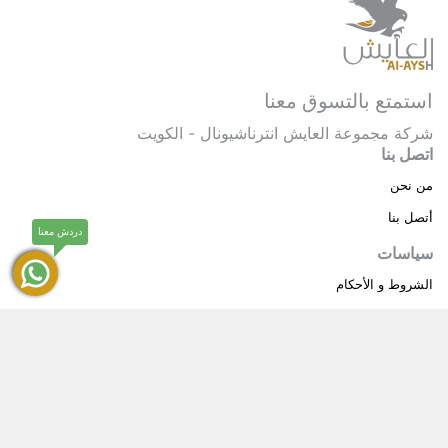
استمتع بالتسوق معنا
شركة مجموعة العايش انترناشيونال - الكويت
اتصل بنا
من نحن
أتصل بنا
دردش معنا
سياسات
الشروط و الأحكام
سياسة خاصة
حقوق النشر © 2025 مجموعة العايش انترناشيونال . كل
®
الحقوق محفوظة.
العايش