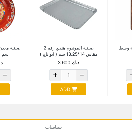
ة وسط
صينية المونيوم هندي رقم 2
مقاس 14*18.25 سم ( ابو تاج )
سم -T-20-165
د.ك
3.600
د.
ADD
سياسات