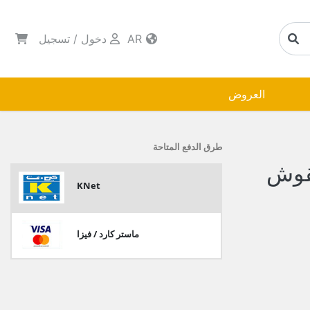
AR
دخول
/
تسجيل
العروض
طرق الدفع المتاحة
نقوش
KNet
ماستر كارد / فيزا