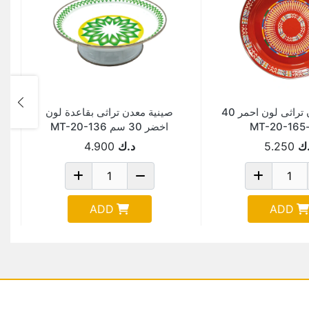
صينية معدن تراثى لون احمر 40
صينية معدن تراثى بقاعدة لون
ط
M
اخضر 30 سم MT-20-136
ك
5.250
د.ك
4.900
ADD
ADD