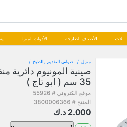
ــــلات
الأصناف الطازجة
الأدوات المنزلـــــــــــــية
منزل
صواني التقديم والطبخ
صينية المونيوم دائرية م
35 سم ( ابو تاج )
موقع الكتروني # 55926
المنتج # 3800006366
2.000
د.ك
متوفر