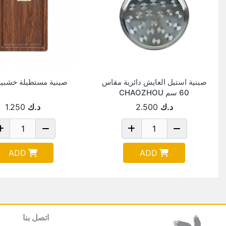
صينية استيل العايش دائرية مقاس
صينية مستطيلة خشبي
60 سم CHAOZHOU
د.ك
2.500
د.ك
1.250
ADD
ADD
اتصل بنا