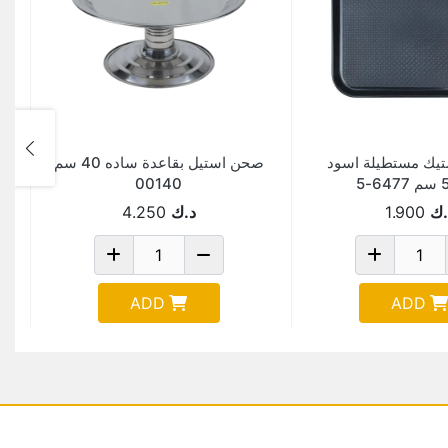
تيك مستطيلة اسود
صحن استيل بقاعدة ساده 40 سم
00140
.ك
1.900
د.ك
4.250
ADD
ADD