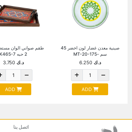
صينية معدن غضار لون اخضر 45
طقم صواني الوان مستطي
سم -MT-20-175
2 حبه K465-7
د.ك
6.250
د.ك
3.750
ADD
ADD
اتصل بنا