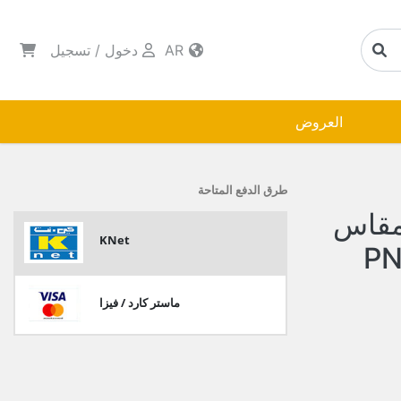
AR
دخول
/
تسجيل
العروض
طرق الدفع المتاحة
مقاس
KNet
ماستر كارد / فيزا