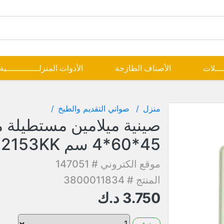
ــــلات
الأصناف الطازجة
الأدوات المنزلـــــــــــــية
منزل
صواني التقديم والطبخ
صينية ميلامين مستطيلة 
45*60*4 سم PN2153KK
موقع الكتروني # 147051
المنتج # 3800011834
3.750
د.ك
متوفر