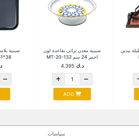
لة بيدين
صينية معدن تراثى بقاعدة لون
صينية بلاس
احمر 24 سم MT-20-132
38*51 سم 6477-5
د.ك
4.395
د
ADD
سياسات