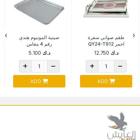
›
‹
طقم صواني سفرة
صينية المونيوم هندي
احمر QY24-T912
رقم 4 مقاس
18.75*22.75 سم ( ابو
د.ك
12.750
د.ك
5.100
تاج )
ADD
ADD