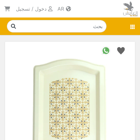
AR
دخول
/
تسجيل