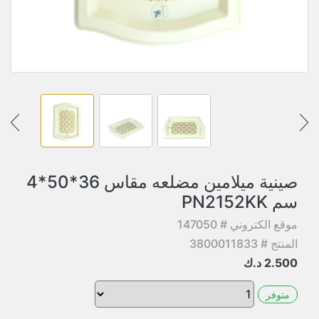
صينية ميلامين مضلعه مقاس 36*50*4
سم PN2152KK
موقع الكتروني # 147050
المنتج # 3800011833
2.500
د.ك
متوفر