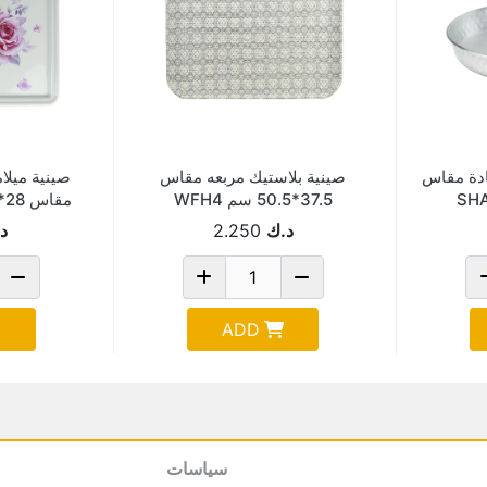
ادة مقاس
صينية بلاستيك مربعه مقاس
صينية ميلا
37.5*50.5 سم WFH4
مقاس 28*36 سم AF-20-12
د.ك
2.250
د
ADD
سياسات