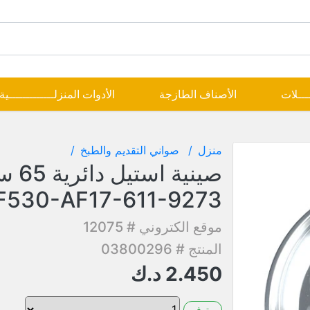
ــــلات
الأصناف الطازجة
الأدوات المنزلـــــــــــــية
منزل
صواني التقديم والطبخ
صينية استيل 
F530-AF17-611-9273
موقع الكتروني # 12075
المنتج # 03800296
2.450
د.ك
متوفر