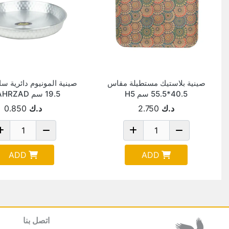
صينية بلاستيك مستطيلة مقاس
صينية المونيوم دائرية س
40.5*55.5 سم H5
19.5 سم SHAHRZAD
د.ك
2.750
د.ك
0.850
ADD
ADD
اتصل بنا