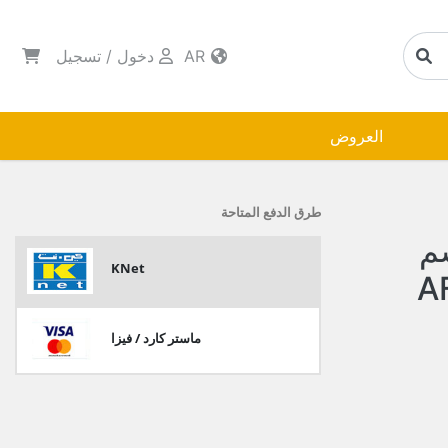
AR
دخول
/
تسجيل
العروض
طرق الدفع المتاحة
دائرية 65 سم
KNet
A
ماستر كارد / فيزا