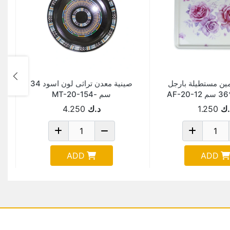
مين مستطيلة بارجل
صينية معدن تراثى لون اسود 34
سم -MT-20-154
.ك
1.250
د.ك
4.250
ADD
ADD