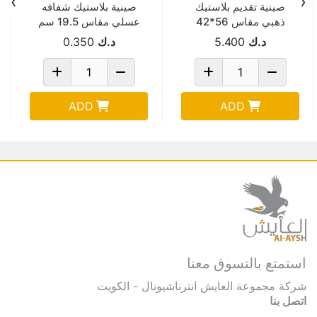
›
‹
صينية تقديم بلاستيك
صينية بلاستيك شفافه
ذهبي مقاس 56*42
عسلي مقاس 19.5 سم
سم GT-M56
FVR-022-15
د.ك
5.400
د.ك
0.350
ADD
ADD
استمتع بالتسوق معنا
شركة مجموعة العايش انترناشيونال - الكويت
اتصل بنا