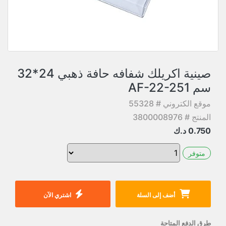
صينية اكريلك شفافه حافة ذهبي 24*32
سم AF-22-251
موقع الكتروني # 55328
المنتج # 3800008976
0.750
د.ك
متوفر
أضف إلى السلة
اشتري الآن
طرق الدفع المتاحة