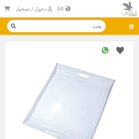
AR
دخول
/
تسجيل