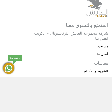
استمتع بالتسوق معنا
شركة مجموعة العايش انترناشيونال - الكويت
اتصل بنا
من نحن
أتصل بنا
دردش معنا
سياسات
الشروط و الأحكام
سياسة خاصة
حقوق النشر © 2025 مجموعة العايش انترناشيونال . كل
®
الحقوق محفوظة.
العايش