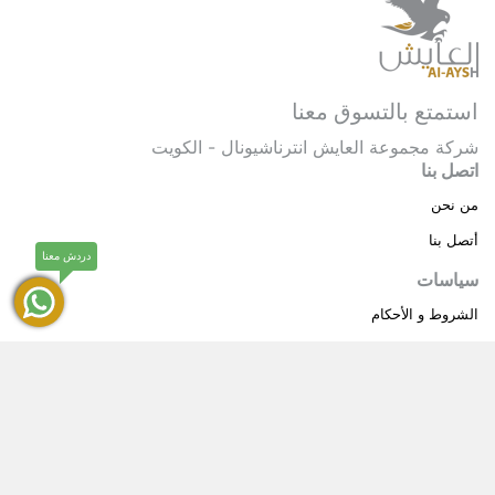
استمتع بالتسوق معنا
شركة مجموعة العايش انترناشيونال - الكويت
اتصل بنا
من نحن
أتصل بنا
دردش معنا
سياسات
الشروط و الأحكام
سياسة خاصة
حقوق النشر © 2025 مجموعة العايش انترناشيونال . كل
®
الحقوق محفوظة.
العايش