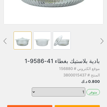
بادية بلاستيك بغطاء 41-9586-1
موقع الكتروني # 156880
المنتج # 3800015437
0.800
د.ك
متوفر