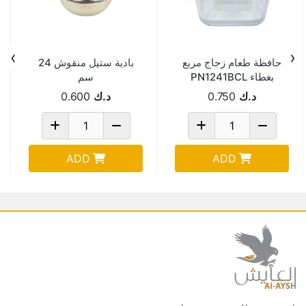
›
‹
حافظة طعام زجاج مربع
بادية ستيل منقوش 24
بغطاء PN1241BCL
سم
د.ك
0.750
د.ك
0.600
ADD
ADD