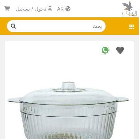
AR
دخول
/
تسجيل