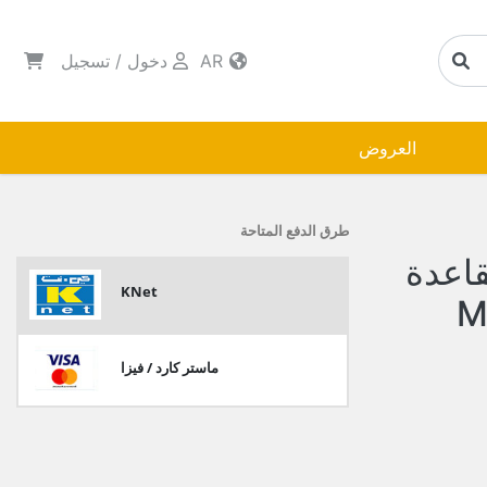
AR
دخول
/
تسجيل
العروض
طرق الدفع المتاحة
اعدة
KNet
ماستر كارد / فيزا