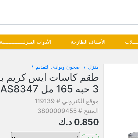
ــــلات
الأصناف الطازجة
الأدوات المنزلـــــــــــــية
منزل
صحون وبوادى التقديم
طقم كاسات ايس كريم بق
3 حبه 165 مل MAS8347
موقع الكتروني # 119139
المنتج # 3800009455
0.850
د.ك
متوفر