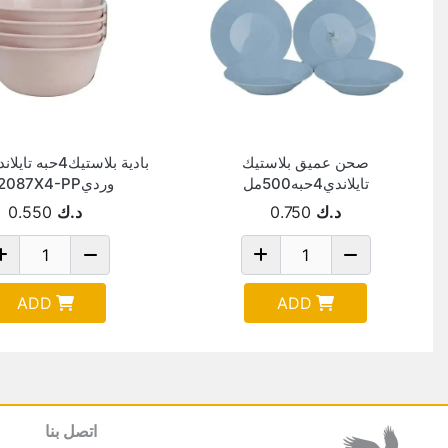
صحن عميق بلاستيك
تايلاندي4حبه500مل
ورديPN2087X4-PP
ازرقPN2112X4
د.ك
0.750
د.ك
0.550
ADD
ADD
اتصل بنا