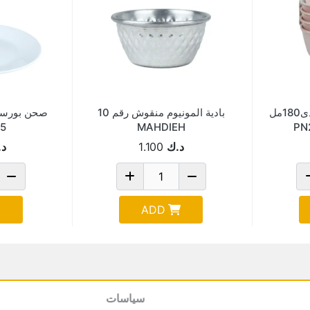
بادية بلاستيك4حبه تايلاندى180مل
بادية المونيوم منقوش رقم 10
.5
MAHDIEH
د.ك
1.100
د.
ADD
سياسات