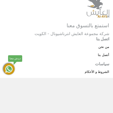
استمتع بالتسوق معنا
شركة مجموعة العايش انترناشيونال - الكويت
اتصل بنا
من نحن
أتصل بنا
دردش معنا
سياسات
الشروط و الأحكام
سياسة خاصة
حقوق النشر © 2025 مجموعة العايش انترناشيونال . كل
®
الحقوق محفوظة.
العايش