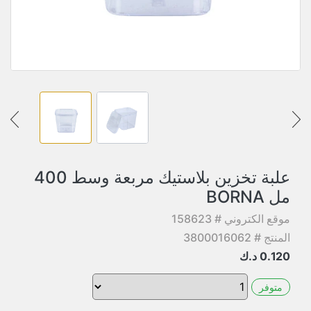
علبة تخزين بلاستيك مربعة وسط 400
مل BORNA
موقع الكتروني # 158623
المنتج # 3800016062
0.120
د.ك
متوفر