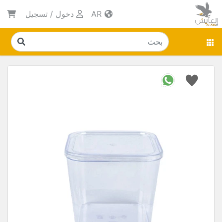
AR
دخول
/
تسجيل