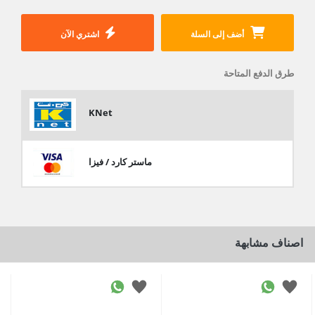
أضف إلى السلة
اشتري الآن
طرق الدفع المتاحة
KNet
ماستر كارد / فيزا
اصناف مشابهة