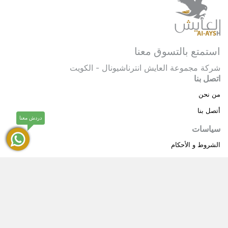
استمتع بالتسوق معنا
شركة مجموعة العايش انترناشيونال - الكويت
اتصل بنا
من نحن
أتصل بنا
دردش معنا
سياسات
الشروط و الأحكام
سياسة خاصة
حقوق النشر © 2025 مجموعة العايش انترناشيونال . كل
®
الحقوق محفوظة.
العايش