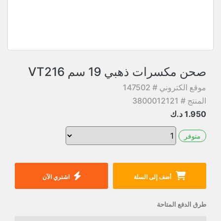
صحن مكسرات ذهبي 19 سم VT216
موقع الكتروني # 147502
المنتج # 3800012121
1.950
د.ك
متوفر
أضف إلى السلة
اشتري الآن
طرق الدفع المتاحة