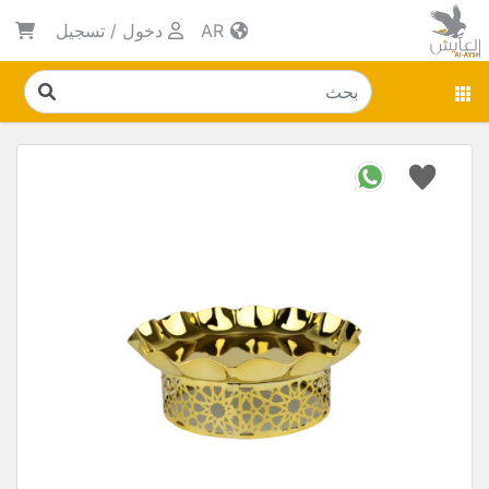
AR
دخول
/
تسجيل