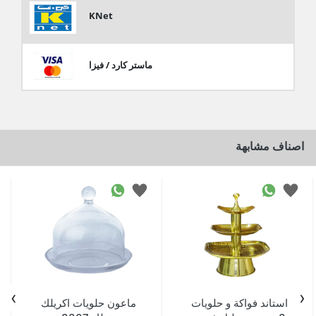
KNet
ماستر كارد / فيزا
اصناف مشابهة
›
‹
استاند فواكة و حلويات
ماعون حلويات اكريلك