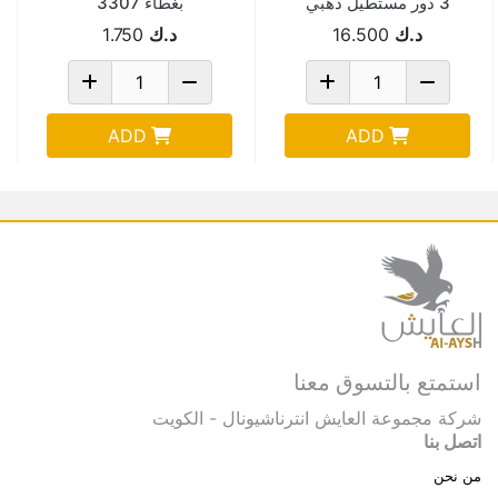
3 دور مستطيل ذهبي
بغطاء 3307
GOLD AAA/03
د.ك
16.500
د.ك
1.750
ADD
ADD
استمتع بالتسوق معنا
شركة مجموعة العايش انترناشيونال - الكويت
اتصل بنا
من نحن