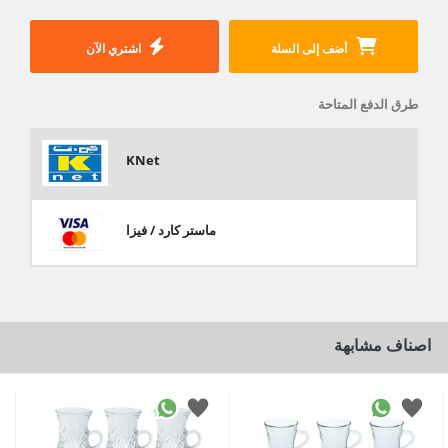
أضف إلى السلة
اشتري الآن
طرق الدفع المتاحة
KNet
ماستر كارد / فيزا
اصناف مشابهة