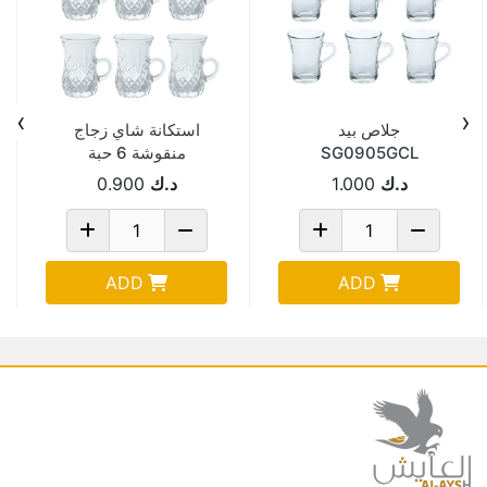
›
‹
جلاص بيد
استكانة شاي زجاج
SG0905GCL
منقوشة 6 حبة
P28703H
د.ك
1.000
د.ك
0.900
ADD
ADD