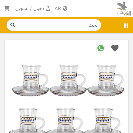
AR
دخول
/
تسجيل