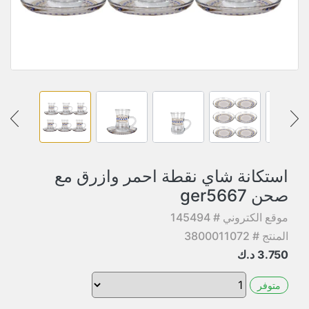
استكانة شاي نقطة احمر وازرق مع
صحن ger5667
موقع الكتروني # 145494
المنتج # 3800011072
3.750
د.ك
متوفر