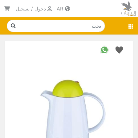
AR
دخول
/
تسجيل