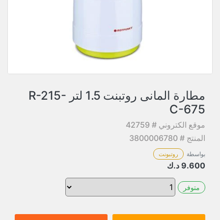
مطارة المانى روتبنت 1.5 لتر R-215-
C-675
موقع الكتروني # 42759
المنتج # 3800006780
بواسطة
روتبونت
9.600
د.ك
متوفر