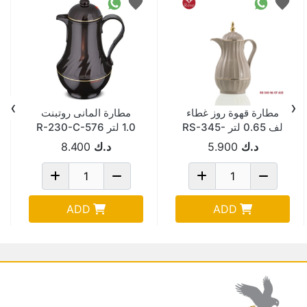
›
‹
مطارة قهوة روز غطاء
مطارة المانى روتبنت
لف 0.65 لتر RS-345-
1.0 لتر R-230-C-576
06-CF-A32
د.ك
5.900
د.ك
8.400
ADD
ADD