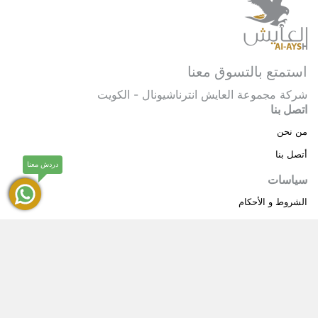
استمتع بالتسوق معنا
شركة مجموعة العايش انترناشيونال - الكويت
اتصل بنا
من نحن
أتصل بنا
دردش معنا
سياسات
الشروط و الأحكام
سياسة خاصة
حقوق النشر © 2025 مجموعة العايش انترناشيونال . كل
®
الحقوق محفوظة.
العايش