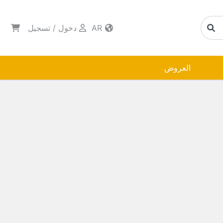
AR
دخول
/
تسجيل
العروض