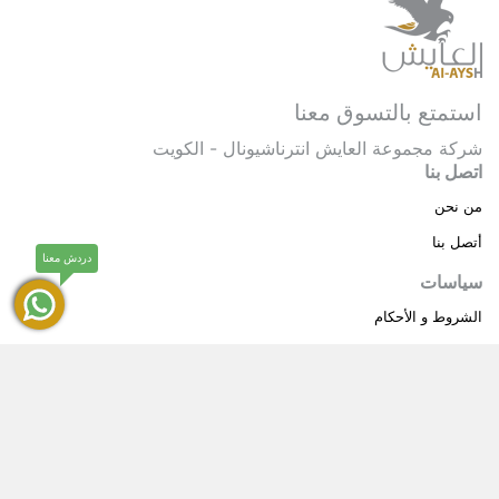
استمتع بالتسوق معنا
شركة مجموعة العايش انترناشيونال - الكويت
اتصل بنا
من نحن
أتصل بنا
دردش معنا
سياسات
الشروط و الأحكام
سياسة خاصة
حقوق النشر © 2025 مجموعة العايش انترناشيونال . كل
®
الحقوق محفوظة.
العايش