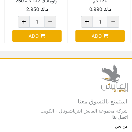
130 جم
اوتوماتيك 2+1 حبة 250
مل Pack Of 3
د.ك
0.990
د.ك
2.950
ADD
ADD
استمتع بالتسوق معنا
شركة مجموعة العايش انترناشيونال - الكويت
اتصل بنا
من نحن