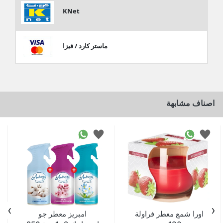
KNet
ماستر كارد / فيزا
اصناف مشابهة
›
‹
اورا شمع معطر فراولة
امبريز معطر جو