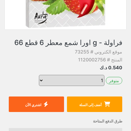
فراولة - g اورا شمع معطر 6 قطع 66
موقع الكتروني # 73255
المنتج # 1120002756
0.540
د.ك
متوفر
أضف إلى السلة
اشتري الآن
طرق الدفع المتاحة