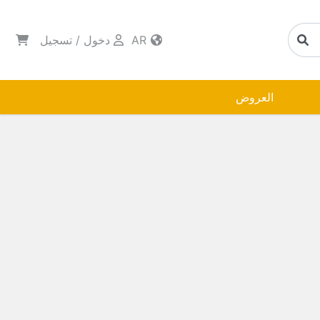
AR
دخول
/
تسجيل
العروض