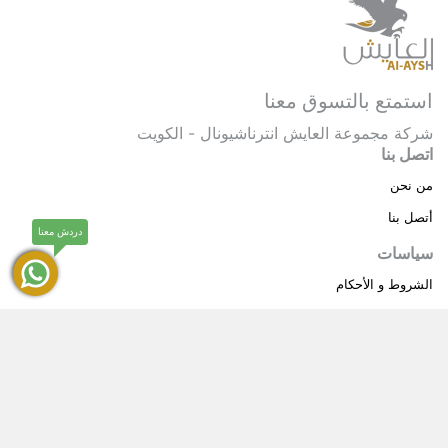
استمتع بالتسوق معنا
شركة مجموعة العايش انترناشيونال - الكويت
اتصل بنا
من نحن
أتصل بنا
دردش معنا
سياسات
الشروط و الأحكام
سياسة خاصة
حقوق النشر © 2025 مجموعة العايش انترناشيونال . كل
®
الحقوق محفوظة.
العايش