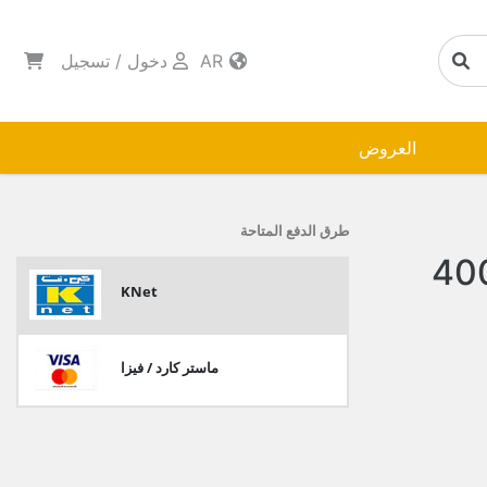
AR
دخول
/
تسجيل
العروض
طرق الدفع المتاحة
نغز شامبو للاطفال 400
KNet
ماستر كارد / فيزا