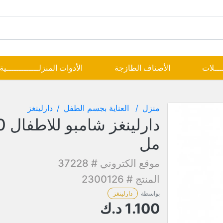
ــــلات
الأصناف الطازجة
الأدوات المنزلـــــــــــــية
منزل
العناية بجسم الطفل
دارلينغز
دارلي
مل
موقع الكتروني # 37228
المنتج # 2300126
بواسطة
دارلينغز
1.100
د.ك