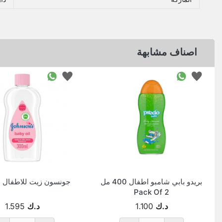
اصناف مشابهة
بريدو بابي شامبو اطفال 400 مل
جونسون زيت للاطفال 300 مل
Pack Of 2
د.ك
1.100
د.ك
1.595