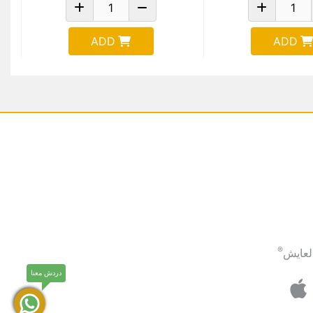
ADD
ADD
®
لعايش
دردش معنا