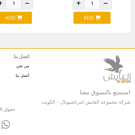
ADD
ADD
اتصل بنا
من نحن
أتصل بنا
استمتع بالتسوق معنا
شركة مجموعة العايش انترناشيونال - الكويت
حقوق النشر © 2025 مجموعة العايش 