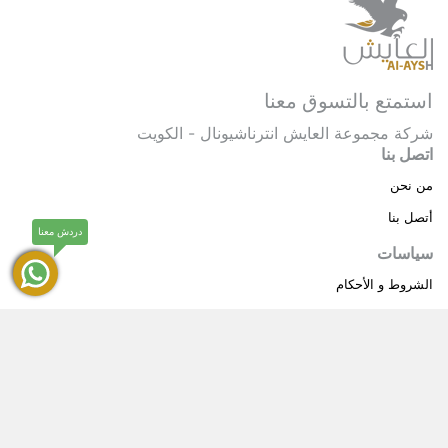
استمتع بالتسوق معنا
شركة مجموعة العايش انترناشيونال - الكويت
اتصل بنا
من نحن
أتصل بنا
دردش معنا
سياسات
الشروط و الأحكام
سياسة خاصة
حقوق النشر © 2025 مجموعة العايش انترناشيونال . كل
®
الحقوق محفوظة.
العايش