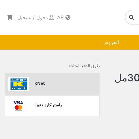
AR
دخول
/
تسجيل
العروض
طرق الدفع المتاحة
KNet
ماستر كارد / فيزا