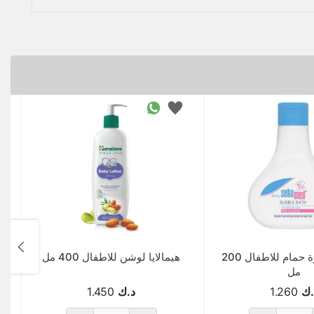
سيباميد رغوة حمام للاطفال 200
هيمالايا لوشن للاطفال 400 مل
مل
.ك
1.260
د.ك
1.450