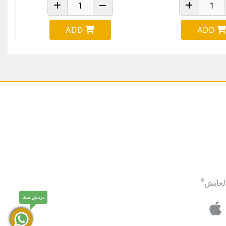
ADD
ADD
®
لعايش
دردش معنا