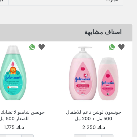
اصناف مشابهة
جونسون لوشن ناعم للاطفال
جونسن شامبو لا تشابك ب
500 مل + 200 مل
للصغار 500 مل
د.ك
2.250
د.ك
1.775