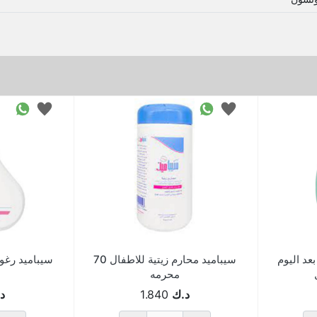
عد اليوم
سيباميد محارم زيتية للاطفال 70
محرمه
د.ك
1.840
د