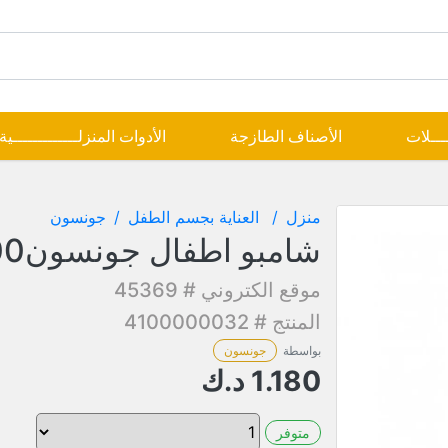
ــــلات
الأصناف الطازجة
الأدوات المنزلـــــــــــــية
منزل
العناية بجسم الطفل
جونسون
شامبو اطفال جونسون300مل
موقع الكتروني # 45369
المنتج # 4100000032
بواسطة
جونسون
1.180
د.ك
متوفر