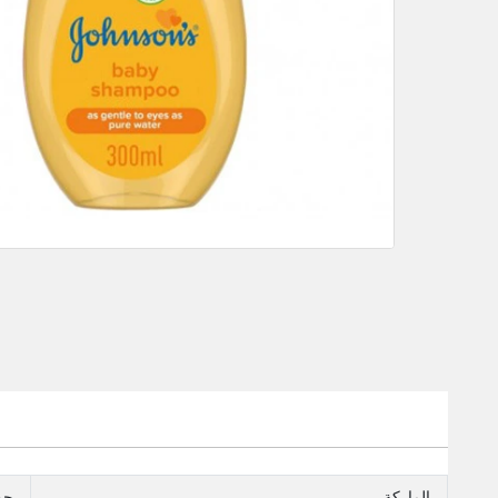
الماركة
جو