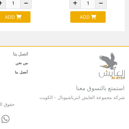
ADD
ADD
اتصل بنا
من نحن
أتصل بنا
استمتع بالتسوق معنا
شركة مجموعة العايش انترناشيونال - الكويت
حقوق النشر © 2025 مجموعة العايش 