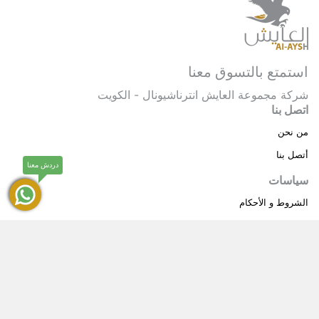
استمتع بالتسوق معنا
شركة مجموعة العايش انترناشيونال - الكويت
اتصل بنا
من نحن
أتصل بنا
دردش معنا
سياسات
الشروط و الأحكام
سياسة خاصة
حقوق النشر © 2025 مجموعة العايش انترناشيونال . كل
®
الحقوق محفوظة.
العايش