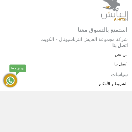
استمتع بالتسوق معنا
شركة مجموعة العايش انترناشيونال - الكويت
اتصل بنا
من نحن
أتصل بنا
دردش معنا
سياسات
الشروط و الأحكام
سياسة خاصة
حقوق النشر © 2025 مجموعة العايش انترناشيونال . كل
®
الحقوق محفوظة.
العايش