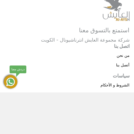
استمتع بالتسوق معنا
شركة مجموعة العايش انترناشيونال - الكويت
اتصل بنا
من نحن
أتصل بنا
دردش معنا
سياسات
الشروط و الأحكام
سياسة خاصة
حقوق النشر © 2025 مجموعة العايش انترناشيونال . كل
®
الحقوق محفوظة.
العايش