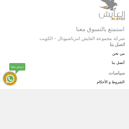
استمتع بالتسوق معنا
شركة مجموعة العايش انترناشيونال - الكويت
اتصل بنا
من نحن
أتصل بنا
دردش معنا
سياسات
الشروط و الأحكام
سياسة خاصة
حقوق النشر © 2025 مجموعة العايش انترناشيونال . كل
®
الحقوق محفوظة.
العايش