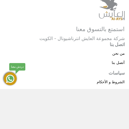
استمتع بالتسوق معنا
شركة مجموعة العايش انترناشيونال - الكويت
اتصل بنا
من نحن
أتصل بنا
دردش معنا
سياسات
الشروط و الأحكام
سياسة خاصة
حقوق النشر © 2025 مجموعة العايش انترناشيونال . كل
®
الحقوق محفوظة.
العايش