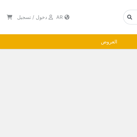
AR
دخول
/
تسجيل
العروض