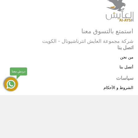
استمتع بالتسوق معنا
شركة مجموعة العايش انترناشيونال - الكويت
اتصل بنا
من نحن
أتصل بنا
دردش معنا
سياسات
الشروط و الأحكام
سياسة خاصة
حقوق النشر © 2025 مجموعة العايش انترناشيونال . كل
®
الحقوق محفوظة.
العايش