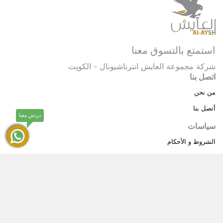
استمتع بالتسوق معنا
شركة مجموعة العايش انترناشيونال - الكويت
اتصل بنا
من نحن
أتصل بنا
دردش معنا
سياسات
الشروط و الأحكام
سياسة خاصة
حقوق النشر © 2025 مجموعة العايش انترناشيونال . كل
®
الحقوق محفوظة.
العايش