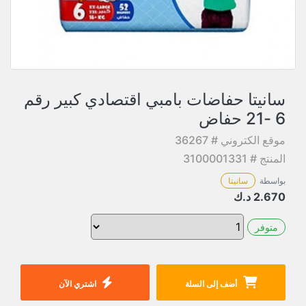
سانيتا حفاضات بامبي اقتصادي كبير رقم
6 -21 حفاض
موقع الكتروني # 36267
المنتج # 3100001331
بواسطة
سانيتا
2.670
د.ك
متوفر
أضف إلى السلة
اشتري الآن