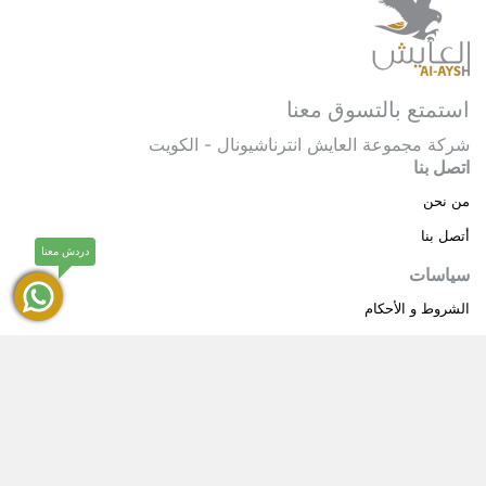
استمتع بالتسوق معنا
شركة مجموعة العايش انترناشيونال - الكويت
اتصل بنا
من نحن
أتصل بنا
دردش معنا
سياسات
الشروط و الأحكام
سياسة خاصة
حقوق النشر © 2025 مجموعة العايش انترناشيونال . كل
®
الحقوق محفوظة.
العايش