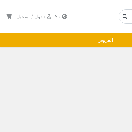
AR
دخول
/
تسجيل
العروض