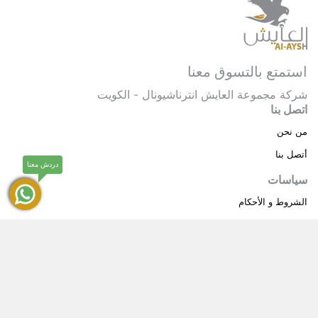
استمتع بالتسوق معنا
شركة مجموعة العايش انترناشيونال - الكويت
اتصل بنا
من نحن
أتصل بنا
دردش معنا
سياسات
الشروط و الأحكام
سياسة خاصة
حقوق النشر © 2025 مجموعة العايش انترناشيونال . كل
®
الحقوق محفوظة.
العايش